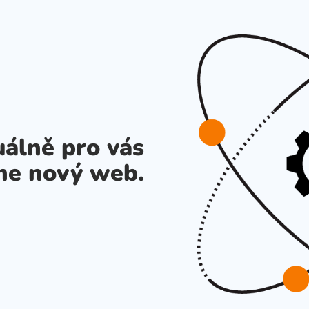
álně pro vás
me nový web.