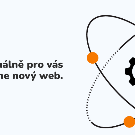
álně pro vás
me nový web.