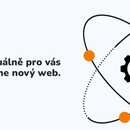
álně pro vás
me nový web.