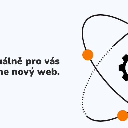
álně pro vás
me nový web.