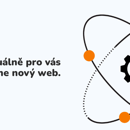
álně pro vás
me nový web.